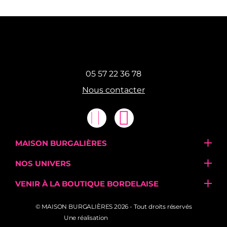
05 57 22 36 78
Nous contacter
MAISON BURGALIÈRES
Notre histoire
NOS UNIVERS
Le magasin
Boucherie – Le Bouscat
VENIR À LA BOUTIQUE BORDELAISE
Nos marques
Charcuterie - Le Bouscat
Du mardi au samedi
Le Carnet d’Audrey
© MAISON BURGALIÈRES 2026 - Tout droits réservés
Votre traiteur – Le Bouscat
8h - 12h45
|
16h - 19h30
Une réalisation
Votre fromager - Le Bouscat
71, avenue de la Libération